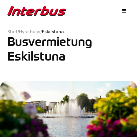
Start
/
Hyra buss
/
Eskilstuna
Busvermietung
Eskilstuna