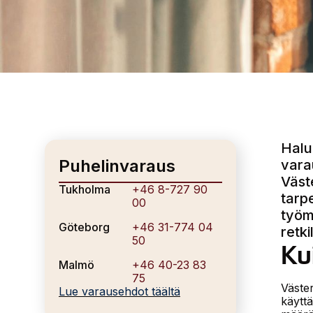
Halu
Puhelinvaraus
vara
Väst
Tukholma
+46 8-727 90
tarp
00
työm
Göteborg
+46 31-774 04
retki
50
Ku
Malmö
+46 40-23 83
75
Väster
Lue varausehdot täältä
käytt