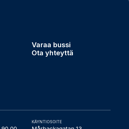
Varaa bussi
Ota yhteyttä
KÄYNTIOSOITE
 90 00
Mårbackagatan 13