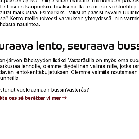
npäähän ajoissa, olitpa sitten matkalla Tukholmaan päiväks
le toiseen kaupunkiin. Lisäksi meillä on monia vaihtoehtoja
haluat matkustaa. Esimerkiksi: Miksi et pääsisi hyvälle tuulell
ssa? Kerro meille toiveesi varauksen yhteydessä, niin varm
hdasta nautintoa.
uraava lento, seuraava bus
n-järven läheisyyden lisäksi Västeråsilla on myös oma suos
atkustaa lennolle, olemme täydellinen valinta niille, jotka ta
yttävän lentokenttäkuljetuksen. Olemme valmiita noutamaan
unneilla.
ostunut vuokraamaan bussin
Västerås
?
kta oss så berättar vi mer