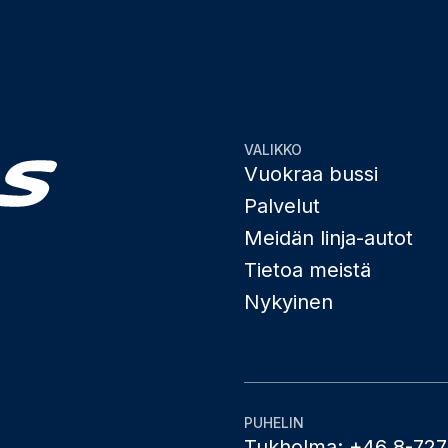
VALIKKO
Vuokraa bussi
Palvelut
Meidän linja-autot
Tietoa meistä
Nykyinen
PUHELIN
Tukholma: +46 8-727