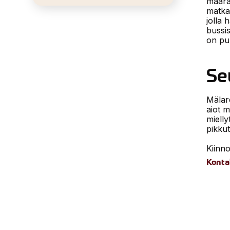
määrä
matkal
jolla 
bussi
on pu
Se
Mälare
aiot m
miell
pikkut
Kiinn
Konta