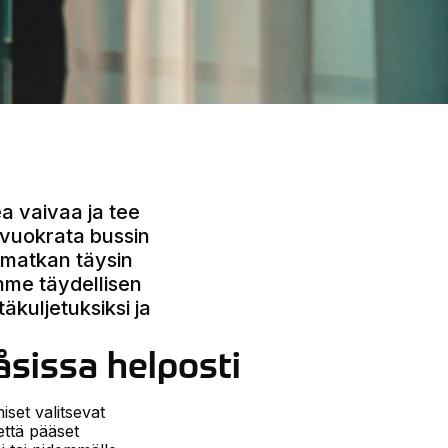
a vaivaa ja tee
 vuokrata bussin
 matkan täysin
mme täydellisen
äkuljetuksiksi ja
åsissa helposti
iset valitsevat
että pääset