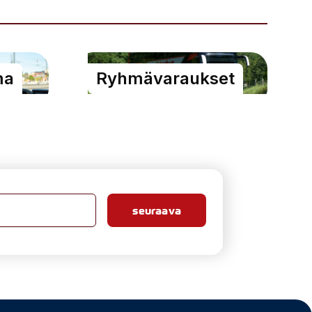
ma
Ryhmävaraukset