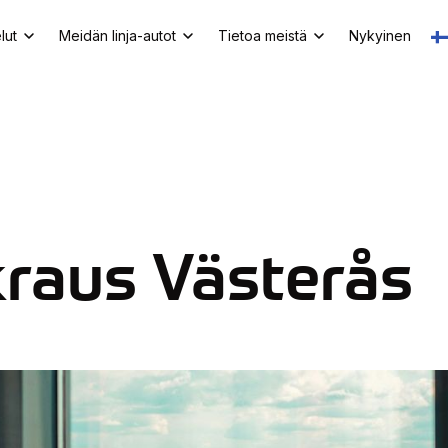
lut
Meidän linja-autot
Tietoa meistä
Nykyinen
raus Västerås