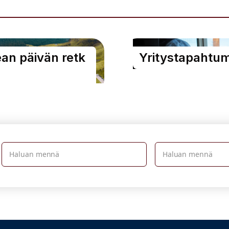
an päivän retk
Yritystapahtu