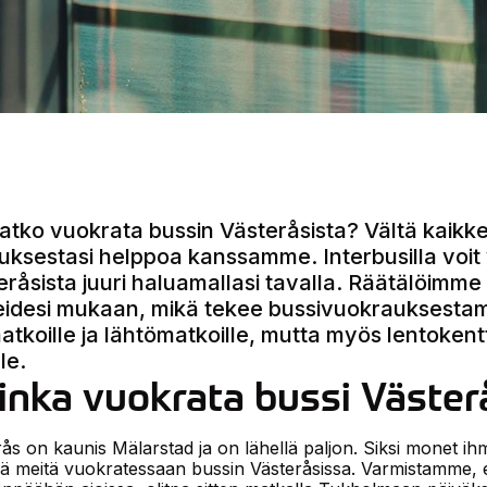
atko vuokrata bussin Västeråsista? Vältä kaikke
uksestasi helppoa kanssamme. Interbusilla voit
eråsista juuri haluamallasi tavalla. Räätälöimme
eidesi mukaan, mikä tekee bussivuokrauksesta
atkoille ja lähtömatkoille, mutta myös lentokentt
lle.
inka vuokrata bussi Väster
ås on kaunis Mälarstad ja on lähellä paljon. Siksi monet ihm
ää meitä vuokratessaan bussin Västeråsissa. Varmistamme, 