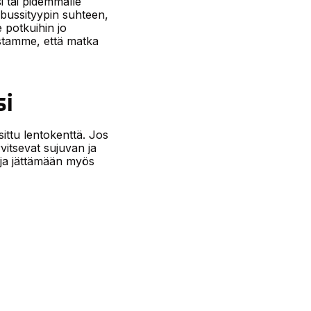
i tai pidemmälle
 bussityypin suhteen,
e potkuihin jo
istamme, että matka
si
ittu lentokenttä. Jos
rvitsevat sujuvan ja
 ja jättämään myös