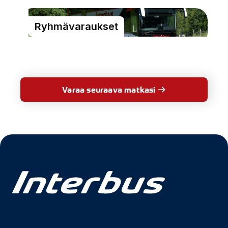
Ryhmävaraukset
Varaa seuraava matkasi