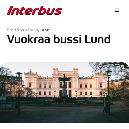
Start
/
Hyra buss
/
Lund
Vuokraa bussi Lund