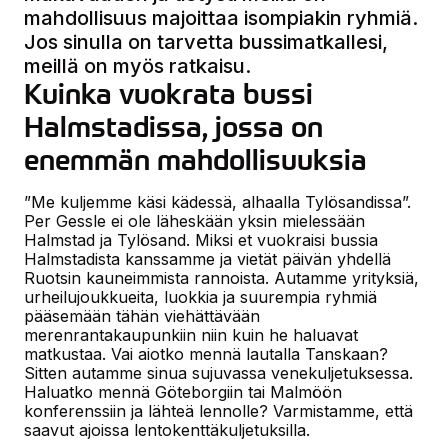
mahdollisuus majoittaa isompiakin ryhmiä.
Jos sinulla on tarvetta bussimatkallesi,
meillä on myös ratkaisu.
Kuinka vuokrata bussi 
Halmstadissa, jossa on 
enemmän mahdollisuuksia
”Me kuljemme käsi kädessä, alhaalla Tylösandissa”.
Per Gessle ei ole läheskään yksin mielessään
Halmstad ja Tylösand. Miksi et vuokraisi bussia
Halmstadista kanssamme ja vietät päivän yhdellä
Ruotsin kauneimmista rannoista. Autamme yrityksiä,
urheilujoukkueita, luokkia ja suurempia ryhmiä
pääsemään tähän viehättävään
merenrantakaupunkiin niin kuin he haluavat
matkustaa. Vai aiotko mennä lautalla Tanskaan?
Sitten autamme sinua sujuvassa venekuljetuksessa.
Haluatko mennä Göteborgiin tai Malmöön
konferenssiin ja lähteä lennolle? Varmistamme, että
saavut ajoissa lentokenttäkuljetuksilla.