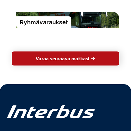
Ryhmävaraukset
Varaa seuraava matkasi