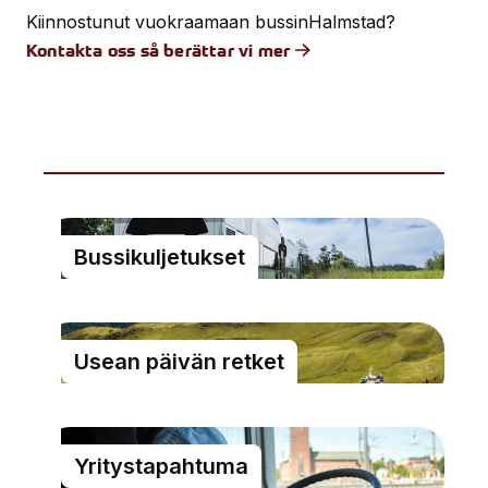
Kiinnostunut vuokraamaan bussin
Halmstad
?
Kontakta oss så berättar vi mer
Bussikuljetukset
Usean päivän retket
Yritystapahtuma